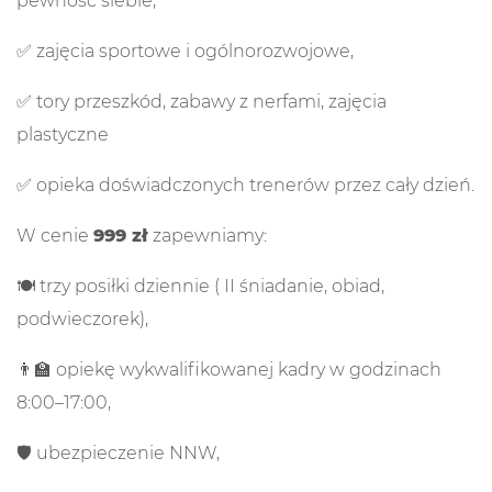
pewność siebie,
✅ zajęcia sportowe i ogólnorozwojowe,
✅ tory przeszkód, zabawy z nerfami, zajęcia
plastyczne
✅ opieka doświadczonych trenerów przez cały dzień.
W cenie
999 zł
zapewniamy:
🍽️ trzy posiłki dziennie ( II śniadanie, obiad,
podwieczorek),
👨‍🏫 opiekę wykwalifikowanej kadry w godzinach
8:00–17:00,
🛡️ ubezpieczenie NNW,